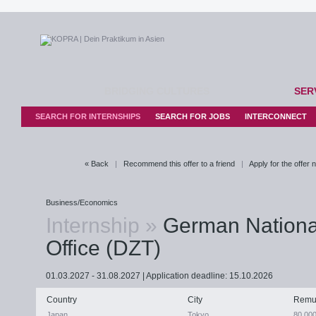
BRIDGING CULTURES
SER
SEARCH FOR INTERNSHIPS
SEARCH FOR JOBS
INTERCONNECT
« Back
|
Recommend this offer to a friend
|
Apply for the offer
Business/Economics
Internship »
German National
Office (DZT)
01.03.2027 - 31.08.2027 | Application deadline: 15.10.2026
Country
City
Remu
Japan
Tokyo
80.00