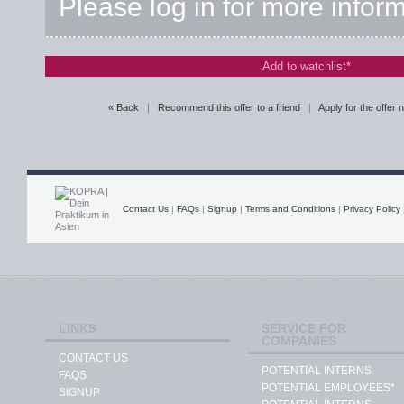
Please log in for more infor
Add to watchlist*
« Back
|
Recommend this offer to a friend
|
Apply for the offer
Contact Us
|
FAQs
|
Signup
|
Terms and Conditions
|
Privacy Policy
LINKS
SERVICE FOR
COMPANIES
CONTACT US
POTENTIAL INTERNS
FAQS
POTENTIAL EMPLOYEES*
SIGNUP