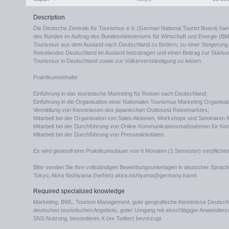
Description
Die Deutsche Zentrale für Tourismus e.V. (German National Tourist Board) h
des Bundes im Auftrag des Bundesministeriums für Wirtschaft und Energie (B
Tourismus aus dem Ausland nach Deutschland zu fördern, zu einer Steigerung
Reiselandes Deutschland im Ausland beizutragen und einen Beitrag zur Stärku
Tourismus in Deutschland sowie zur Völkerverständigung zu leisten.
Praktikumsinhalte:
Einführung in das touristische Marketing für Reisen nach Deutschland;
Einführung in die Organisation einer Nationalen Tourismus Marketing Organisat
Vermittlung von Kenntnissen des japanischen Outbound Reisemarktes;
Mitarbeit bei der Organisation von Sales Aktionen, Workshops und Seminaren f
Mitarbeit bei der Durchführung von Online Kommunikationsmaßnahmen für Kons
Mitarbeit bei der Durchführung von Presseaktivitäten.
Es wird generell eine Praktikumsdauer von 6 Monaten (1 Semester) verpflichtet
Bitte senden Sie Ihre vollständigen Bewerbungsunterlagen in deutscher Sprache 
Tokyo, Akira Nishiyama (he/him) akira.nishiyama@germany.travel
Required specialized knowledge
Marketing, BWL, Tourism Management, gute geografische Kenntnisse Deutsch
deutschen touristischen Angebots, guter Umgang mit einschlägiger Anwendersof
SNS Nutzung, besonderes X (ex Twitter) bevorzugt.